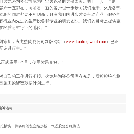
们火龙热陶瓷公司成为行业领跑者的关键因素是我们一步一个脚
客户一直都在，向前看，新的客户也一步步向我们走来。火龙各部
本职的同时都要不断创新，只有我们的进步才会带动产品与服务的
有行业内先进的生产设备和专业的研发团队。我们的目标是提供更
在轻质耐材行业的地位。”
划筹备，火龙热陶瓷公司新版网站（
www.huolongwool.com
）已正
既定进行中。”
式应用4个月，使用效果良好。”
自己的工作进行汇报。火龙热陶瓷公司库存充足，质检检验合格
目施工紧锣密鼓按计划进行。
护指南
纤维模块
陶瓷纤维复合绝热板
气凝胶复合绝热毡