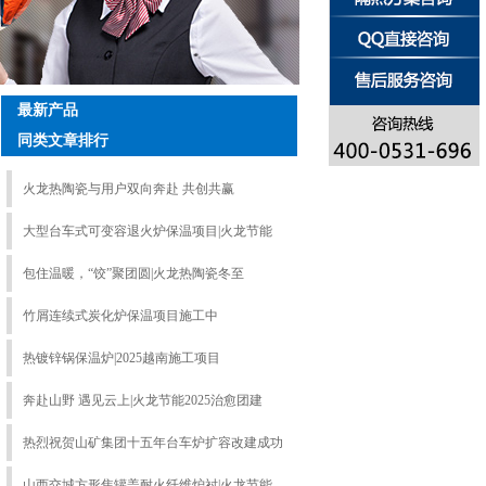
最新产品
同类文章排行
火龙热陶瓷与用户双向奔赴 共创共赢
大型台车式可变容退火炉保温项目|火龙节能
包住温暖，“饺”聚团圆|火龙热陶瓷冬至
竹屑连续式炭化炉保温项目施工中
热镀锌锅保温炉|2025越南施工项目
奔赴山野 遇见云上|火龙节能2025治愈团建
热烈祝贺山矿集团十五年台车炉扩容改建成功
山西交城方形焦罐盖耐火纤维炉衬|火龙节能