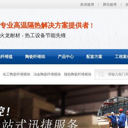
新浪微博
/
腾讯微博
/
专业高温隔热解决方案提供者 !
火龙耐材 - 热工设备节能先锋
瓷纤维毯
陶瓷纤维纸
产品中心
配套方案
工程案
化工陶瓷纤维模块
冶金陶瓷纤维模块
隔热陶瓷纤维模块