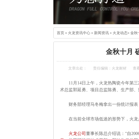
首页
»
火龙资讯中心
»
新闻资讯
»
火龙动态
»
金秋
金秋十月 
文章出处：
责任编辑：火龙耐材
查
11月14日上午，火龙热陶瓷今年第三
术总监郭延勇、项目总监陈勇、生产部、
财务部经理马冬梅拿出一份统计报表，截止
在当前全球市场低迷的形势下，火龙是
火龙公司
董事长陈总介绍说：“自20