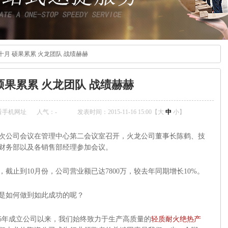
十月 硕果累累 火龙团队 战绩赫赫
硕果累累 火龙团队 战绩赫赫
看手机网址
人气：
-
发表时间：2015-11-16 15:00【
大
中
小
】
次公司会议在管理中心第二会议室召开，火龙公司董事长陈鹤、技
财务部以及各销售部经理参加会议。
到10月份，公司营业额已达7800万，较去年同期增长10%。
如何做到如此成功的呢？
06年成立公司以来，我们始终致力于生产高质量的
轻质耐火绝热产