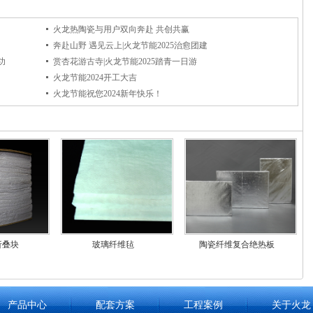
火龙热陶瓷与用户双向奔赴 共创共赢
奔赴山野 遇见云上|火龙节能2025治愈团建
功
赏杏花游古寺|火龙节能2025踏青一日游
火龙节能2024开工大吉
火龙节能祝您2024新年快乐！
折叠块
玻璃纤维毡
陶瓷纤维复合绝热板
产品中心
配套方案
工程案例
关于火龙