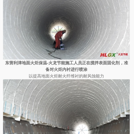
东营利津地面火炬保温-
火龙节能施工人员正在
搅拌表面固化剂，准
备对火炬内衬进行喷涂
以提高地面火炬耐火纤维衬的耐风蚀能力