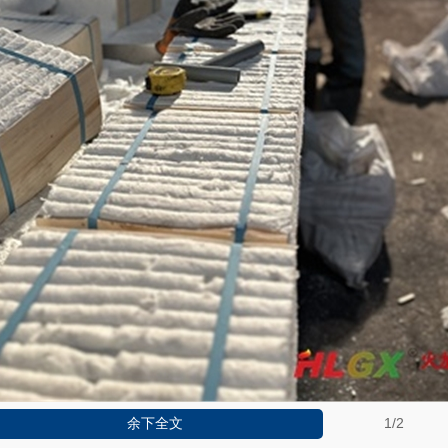
1
/2
余下全文