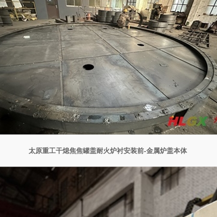
太原重工干熄焦焦罐盖耐火炉衬安装前-金属炉盖本体