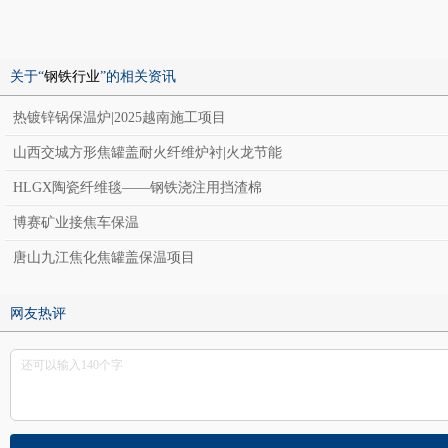
关于“
钢铁行业
”的相关资讯
热镀锌锅保温炉|2025越南施工项目
山西交城方形焦罐盖耐火纤维炉衬|火龙节能
HLGX陶瓷纤维毯——钢铁浇注用挡渣棉
博赛矿业接焦车保温
唐山九江焦化焦罐盖保温项目
网友热评