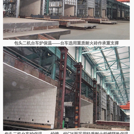
包头二机台车炉保温——台车选用重质耐火砖作承重支撑
包头二机台车炉保温——炉墙、炉门5面采用轻质耐火纤维隔热保温