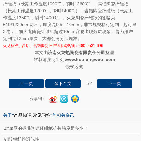
纤维纸（长期工作温度1000℃，瞬时1260℃）、高铝陶瓷纤维纸
（长期工作温度1200℃，瞬时1400℃）、含锆陶瓷纤维纸（长期工
作温度1250℃，瞬时1400℃）。火龙陶瓷纤维纸的宽幅为
610/1220mm两种，厚度是0.5～10mm，非常规规格可定制，起订量
3吨，目前火龙陶瓷纤维纸超过10mm容易出现分层现象，曾为用户
定制过12mm厚度，大都会有分层现象。
火龙标准、高铝、含锆陶瓷纤维纸采购热线：400-0531-696
本文由
济南火龙热陶瓷有限责任公司
整理
转载请注明出处
www.huolongwool.com
侵权必究
1
/2
上一页
余下全文
下一页
分享到：
关于“
产品知识,常见问答
”的相关资讯
2mm厚的标准陶瓷纤维纸抗拉强度是多少？
硅酸铝纤维透气性