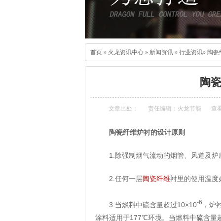
首页
»
火龙资讯中心
»
新闻资讯
»
行业资讯
»
陶瓷
陶
文章出处：
责任编辑：火龙节能
查
陶瓷纤维炉衬的设计原则
1.除强制烟气流动的烟管、风道及炉
2.任何一层
衬里的使用温度
陶瓷纤维
-6
3.当燃料中硫含量超过10×10
，炉
涂料适用于177℃环境。当燃料中硫含量超过