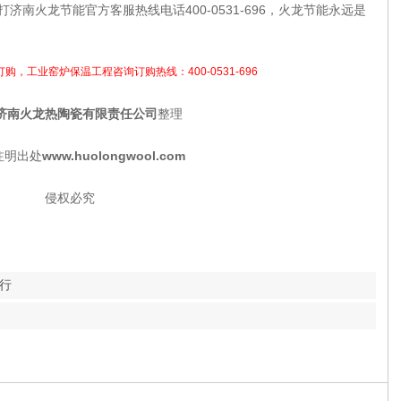
火龙节能官方客服热线电话400-0531-696，火龙节能永远是
购，工业窑炉保温工程咨询订购热线：400-0531-696
济南火龙热陶瓷有限责任公司
整理
注明出处
www.huolongwool.com
侵权必究
行