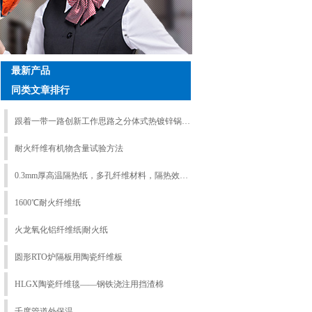
最新产品
同类文章排行
跟着一带一路创新工作思路之分体式热镀锌锅保温炉|火龙节能2026出口项目
耐火纤维有机物含量试验方法
0.3mm厚高温隔热纸，多孔纤维材料，隔热效果好
1600℃耐火纤维纸
火龙氧化铝纤维纸|耐火纸
圆形RTO炉隔板用陶瓷纤维板
HLGX陶瓷纤维毯——钢铁浇注用挡渣棉
千度管道外保温