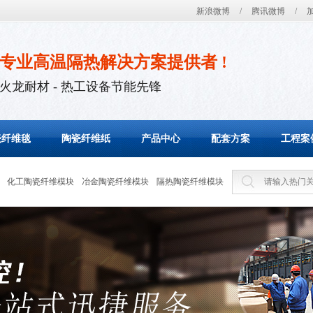
新浪微博
/
腾讯微博
/
专业高温隔热解决方案提供者 !
火龙耐材 - 热工设备节能先锋
瓷纤维毯
陶瓷纤维纸
产品中心
配套方案
工程案
化工陶瓷纤维模块
冶金陶瓷纤维模块
隔热陶瓷纤维模块