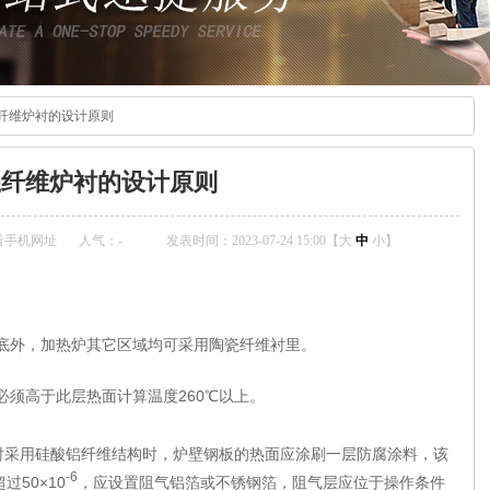
纤维炉衬的设计原则
瓷纤维炉衬的设计原则
看手机网址
人气：
-
发表时间：2023-07-24 15:00【
大
中
小
】
底外，加热炉其它区域均可采用陶瓷纤维衬里。
必须高于此层热面计算温度260℃以上。
衬采用硅酸铝纤维结构时，炉壁钢板的热面应涂刷一层防腐涂料，该
-6
50×10
，应设置阻气铝箔或不锈钢箔，阻气层应位于操作条件