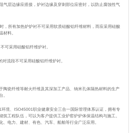
。阻气层边缘应搭接，炉衬边缘及穿刺部位应密封，以防止腐蚀性气
时，所有加热炉炉衬不可采用软质硅酸铝纤维材料，而应采用硅酸
温材料。
，不可采用硅酸铝纤维炉衬。
的对流段不可采用硅酸铝纤维炉衬。
陶瓷纤维等耐火纤维及其深加工产品、纳米孔体隔热材料的生产
台。
01环境、ISO45001职业健康安全三合一国际管理体系认证，拥有专
砌筑工程队伍，可以为客户提供工业炉窑炉炉体保温结构与施工。
化、电力、建材、有色、汽车、船舶等行业广泛应用。