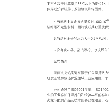
下至少高于计算露点56℃以上的部位处
体穿过炉衬结露，腐蚀钢板和锚固件。
-6
4.当燃料中重金属含量超过100X10
铝纤维不定型材料、预制块或其它重质保
5.当炉衬承受的压力大于0.8MPa时
6.设有吹灰器、蒸汽喷枪、水洗设备
公司简介
济南火龙热陶瓷有限责任公司是致力于
研发基地和隔热保温领域工业应用推广平
公司通过了ISO9001质量、ISO140
业的工业窑炉保温部门和经验丰富的窑炉
火龙节能的产品及技术服务已在冶金、石