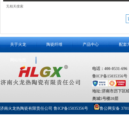
无相关搜索
关于火龙
陶瓷纤维
产品中心
配套
网站地图
电话：400-0531-696
鲁ICP备15035356号
地址:济南市历下区经
奥城5号楼20层
济南火龙热陶瓷有限责任公司
鲁ICP备15035356号
鲁公网安备 37010